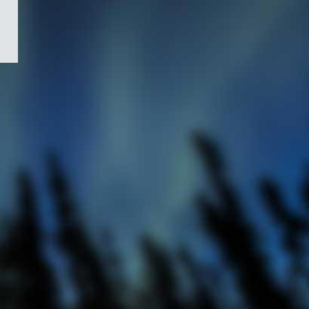
/
Symbole
du
gouvernement
du
Canada