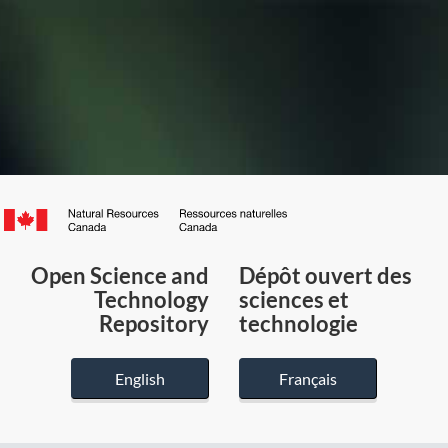
Canada.ca
/
Gouvernement
Open Science and
Dépôt ouvert des
du
Technology
sciences et
Canada
Repository
technologie
English
Français