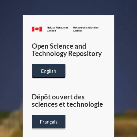
Canada.ca
/
Gouverneme
Open Science and
du
Technology Repository
Canada
English
Dépôt ouvert des
sciences et technologie
Français