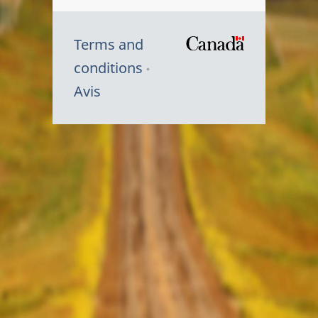
Terms and
/
conditions
Symbole
Avis
du
gouvernem
du
Canada