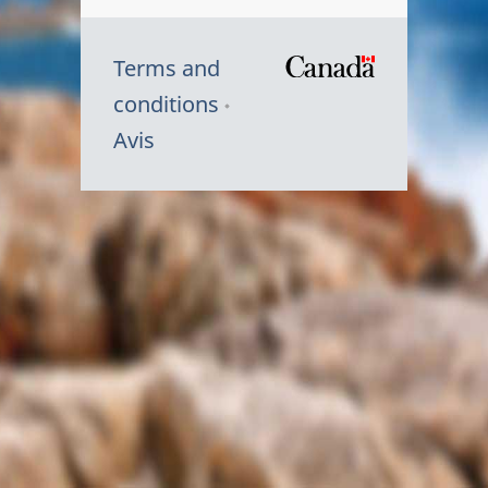
Terms and
/
conditions
Symbole
Avis
du
gouvernem
du
Canada