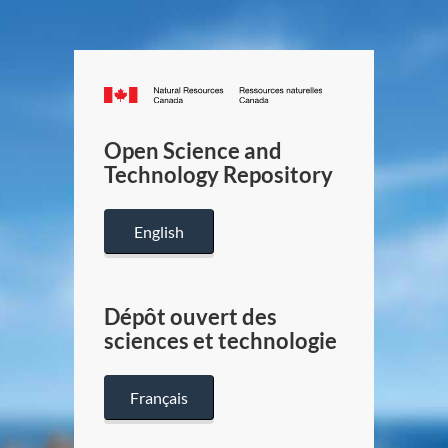
Canada.ca
/
Gouverneme
Open Science and
du
Technology Repository
Canada
English
Dépôt ouvert des
sciences et technologie
Français