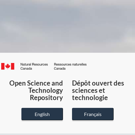
Canada.ca
/
Gouvernement
Open Science and
Dépôt ouvert des
du
Technology
sciences et
Canada
Repository
technologie
English
Français