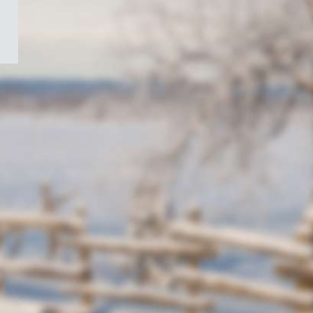
/
Symbole
du
gouvernement
du
Canada