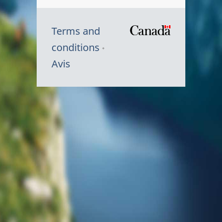
Terms and
/
conditions
Symbole
Avis
du
gouvernem
du
Canada