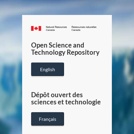
Canada.ca
/
Gouverneme
Open Science and
du
Technology Repository
Canada
English
Dépôt ouvert des
sciences et technologie
Français