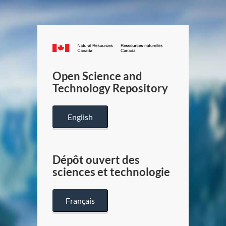
Canada.ca
/
Gouverneme
Open Science and
du
Technology Repository
Canada
English
Dépôt ouvert des
sciences et technologie
Français