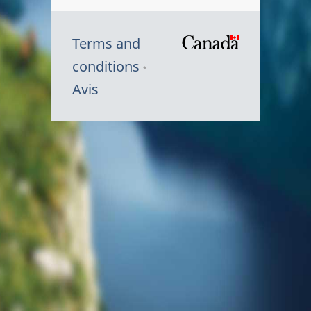
Terms and
/
conditions
Symbole
Avis
du
gouvernem
du
Canada