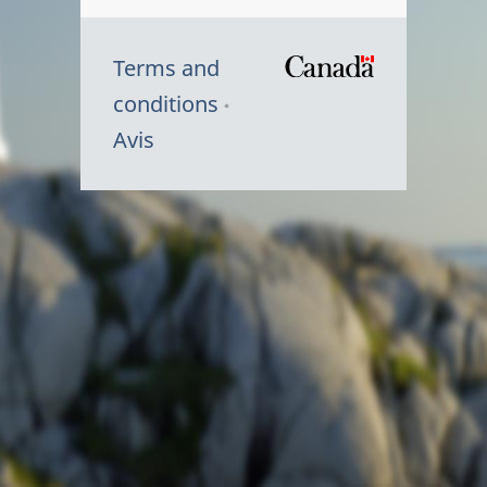
Terms and
/
conditions
Symbole
Avis
du
gouvernem
du
Canada