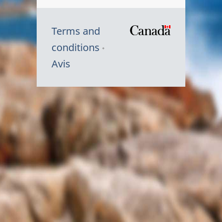
Terms and
/
conditions
Symbole
Avis
du
gouvernem
du
Canada