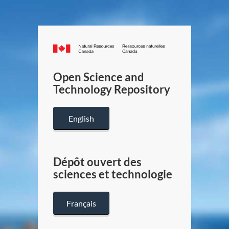
Canada.ca
/
Gouverneme
Open Science and
du
Technology Repository
Canada
English
Dépôt ouvert des
sciences et technologie
Français