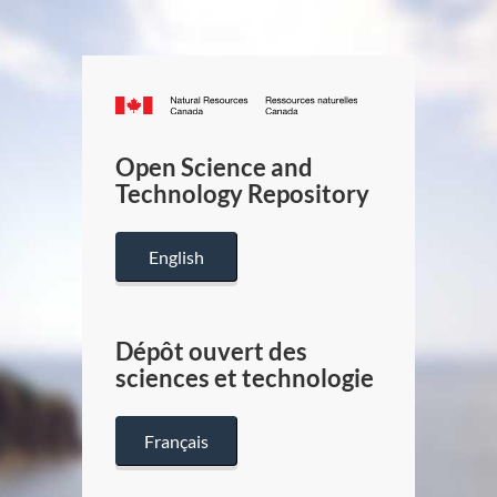
Canada.ca
/
Gouverneme
Open Science and
du
Technology Repository
Canada
English
Dépôt ouvert des
sciences et technologie
Français