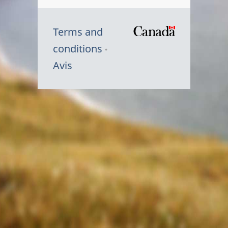
Terms and
/
conditions
Symbole
Avis
du
gouvernem
du
Canada