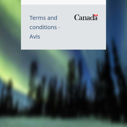
Terms and
/
conditions
Symbole
Avis
du
gouvernem
du
Canada