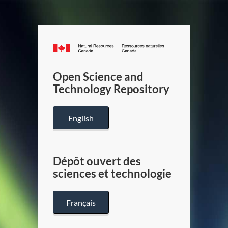
Canada.ca
/
Gouverneme
Open Science and
du
Technology Repository
Canada
English
Dépôt ouvert des
sciences et technologie
Français