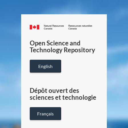
Canada.ca
/
Gouverneme
Open Science and
du
Technology Repository
Canada
English
Dépôt ouvert des
sciences et technologie
Français