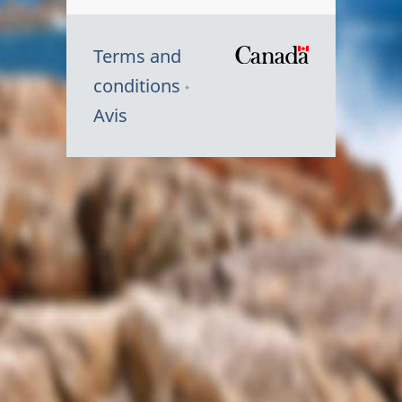
Terms and
/
conditions
Symbole
Avis
du
gouvernem
du
Canada