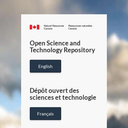
Canada.ca
/
Gouverneme
Open Science and
du
Technology Repository
Canada
English
Dépôt ouvert des
sciences et technologie
Français