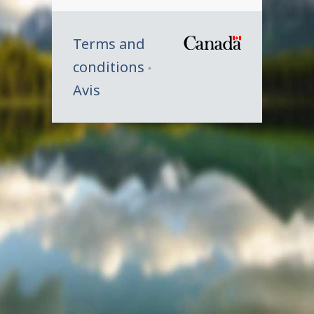
Terms and
/
conditions
Symbole
Avis
du
gouverne
du
Canada