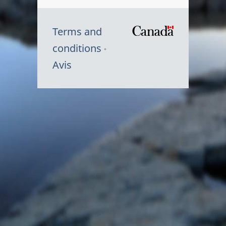
Terms and
/
conditions
Symbole
Avis
du
gouvernem
du
Canada