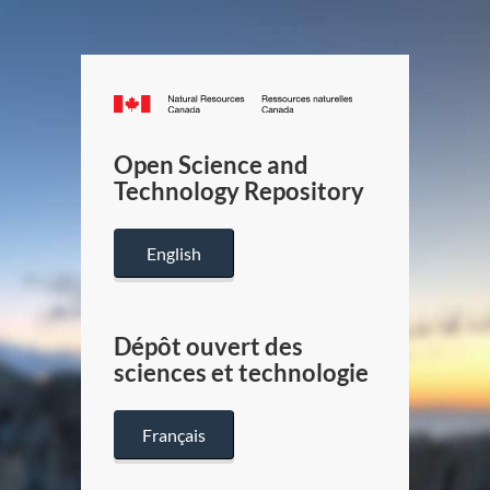
Canada.ca
/
Gouverneme
Open Science and
du
Technology Repository
Canada
English
Dépôt ouvert des
sciences et technologie
Français