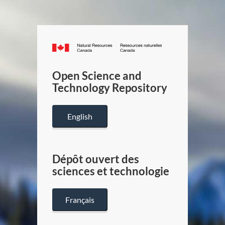
Canada.ca
/
Gouverneme
Open Science and
du
Technology Repository
Canada
English
Dépôt ouvert des
sciences et technologie
Français