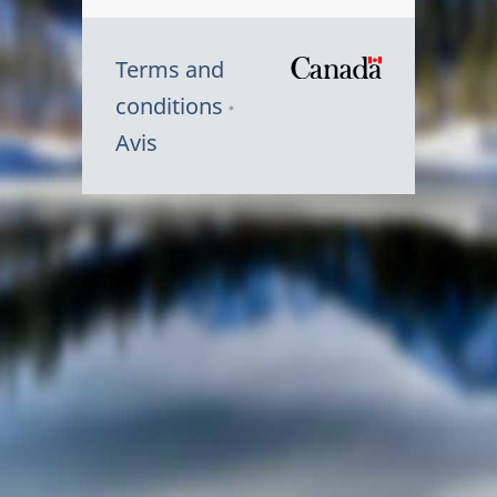
Terms and
/
conditions
Symbole
Avis
du
gouvernem
du
Canada