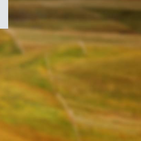
/
Symbole
du
gouvernement
du
Canada