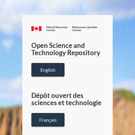
Canada.ca
/
Gouverneme
Open Science and
du
Technology Repository
Canada
English
Dépôt ouvert des
sciences et technologie
Français