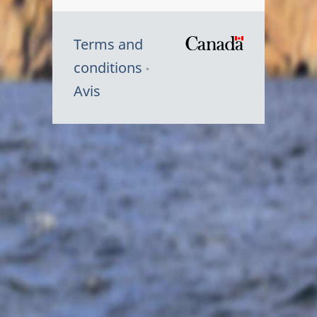
Terms and
/
conditions
Symbole
Avis
du
gouvernem
du
Canada