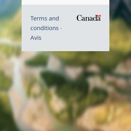
Terms and
/
conditions
Symbole
Avis
du
gouvernem
du
Canada