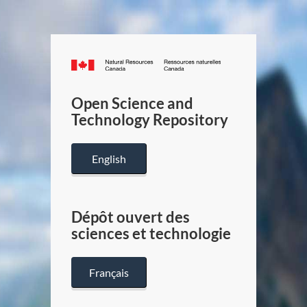
Canada.ca
/
Gouverneme
Open Science and
du
Technology Repository
Canada
English
Dépôt ouvert des
sciences et technologie
Français