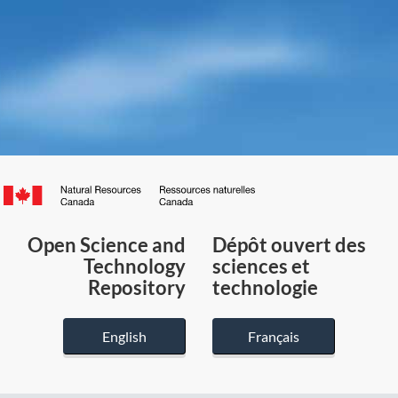
Canada.ca
/
Gouvernement
Open Science and
Dépôt ouvert des
du
Technology
sciences et
Canada
Repository
technologie
English
Français