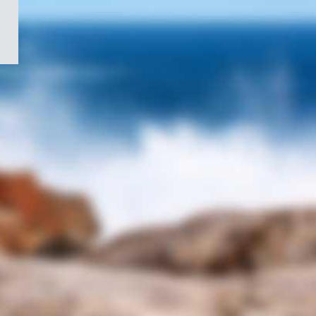
/
Symbole
du
gouvernement
du
Canada