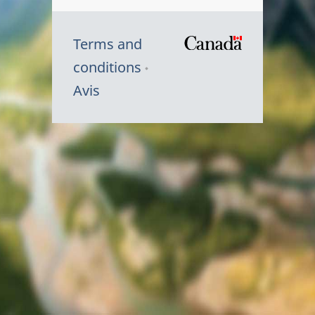
Terms and
/
conditions
Symbole
Avis
du
gouvernem
du
Canada