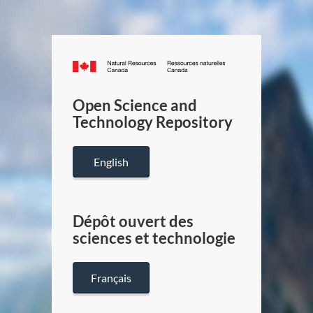
Canada.ca
/
Gouverneme
Open Science and
du
Technology Repository
Canada
English
Dépôt ouvert des
sciences et technologie
Français