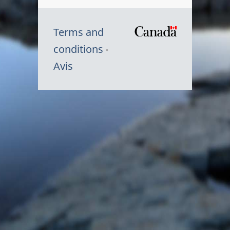
Terms and
/
conditions
Symbole
Avis
du
gouvernem
du
Canada