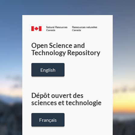
Canada.ca
/
Gouverneme
Open Science and
du
Technology Repository
Canada
English
Dépôt ouvert des
sciences et technologie
Français