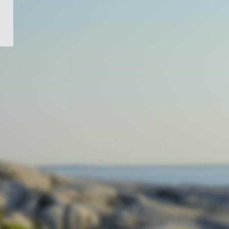
/
Symbole
du
gouvernement
du
Canada