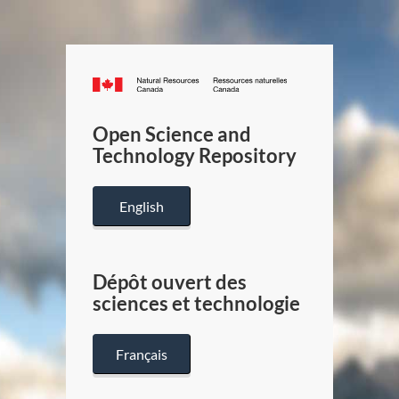
Canada.ca
/
Gouverneme
Open Science and
du
Technology Repository
Canada
English
Dépôt ouvert des
sciences et technologie
Français