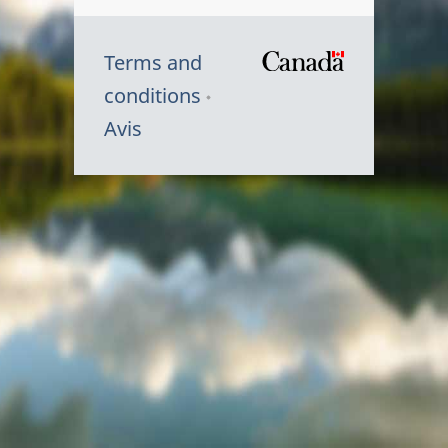
Terms and
/
conditions
Symbole
Avis
du
gouvernem
du
Canada