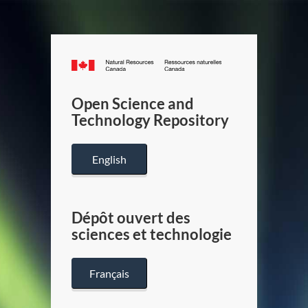
Canada.ca
/
Gouverneme
Open Science and
du
Technology Repository
Canada
English
Dépôt ouvert des
sciences et technologie
Français