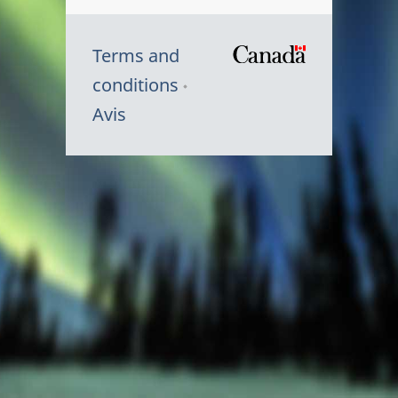
Terms and
/
conditions
Symbole
Avis
du
gouvernem
du
Canada