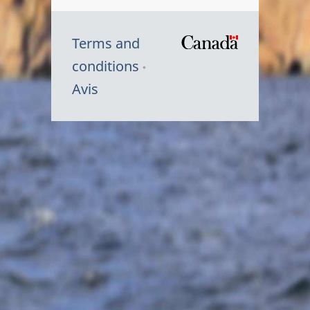
Terms and
/
conditions
Symbole
Avis
du
gouvernem
du
Canada