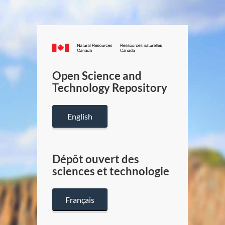
Canada.ca
/
Gouverneme
Open Science and
du
Technology Repository
Canada
English
Dépôt ouvert des
sciences et technologie
Français