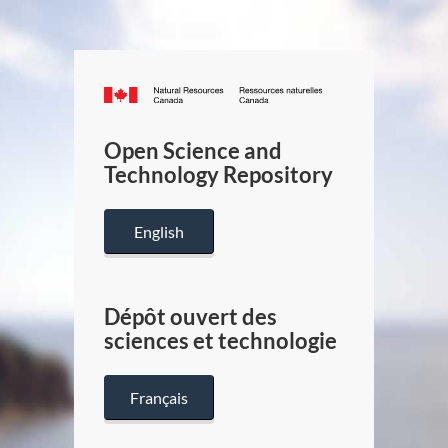
Canada.ca
/
Gouverneme
Open Science and
du
Technology Repository
Canada
English
Dépôt ouvert des
sciences et technologie
Français