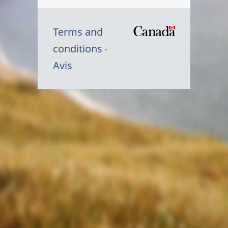
Terms and
/
conditions
Symbole
Avis
du
gouvernem
du
Canada