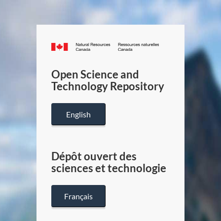
Canada.ca
/
Gouverneme
Open Science and
du
Technology Repository
Canada
English
Dépôt ouvert des
sciences et technologie
Français