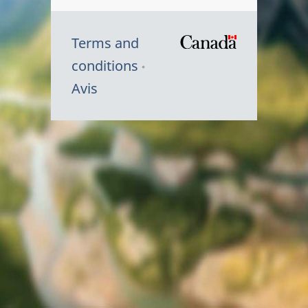
Terms and
/
conditions
Symbole
Avis
du
gouvernem
du
Canada