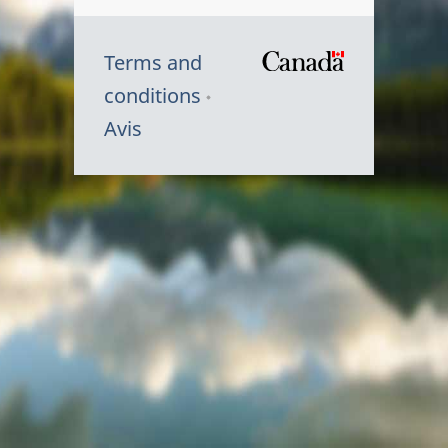
Terms and
/
conditions
Symbole
Avis
du
gouvernem
du
Canada