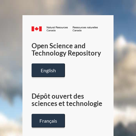
Canada.ca
/
Gouverneme
Open Science and
du
Technology Repository
Canada
English
Dépôt ouvert des
sciences et technologie
Français