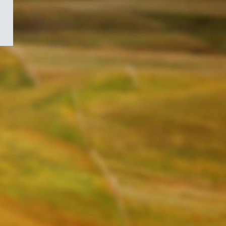
/
Symbole
du
gouvernement
du
Canada