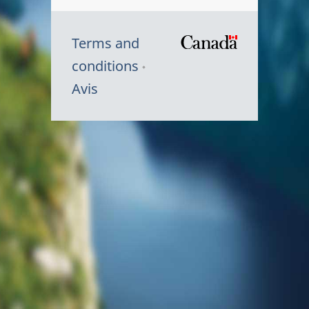
Terms and
/
conditions
Symbole
Avis
du
gouvernem
du
Canada