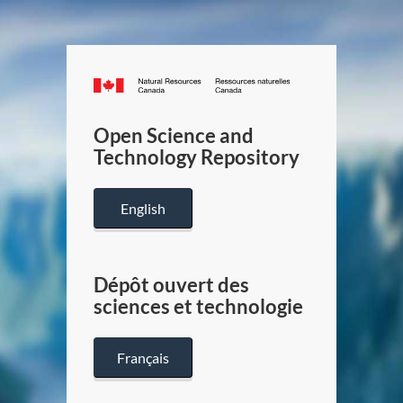
Canada.ca
/
Gouverneme
Open Science and
du
Technology Repository
Canada
English
Dépôt ouvert des
sciences et technologie
Français