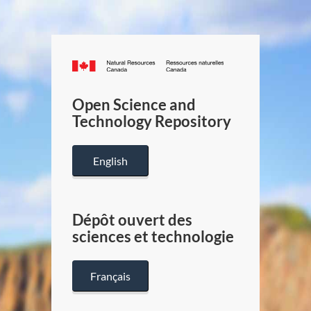
Canada.ca
/
Gouverneme
Open Science and
du
Technology Repository
Canada
English
Dépôt ouvert des
sciences et technologie
Français