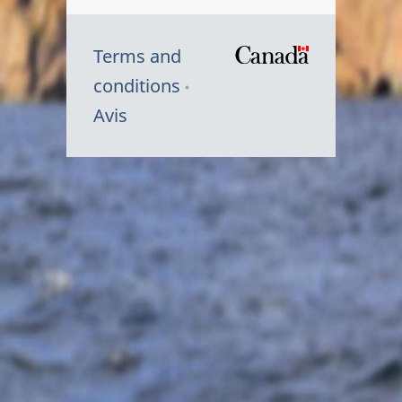
Terms and
/
conditions
Symbole
Avis
du
gouvernem
du
Canada