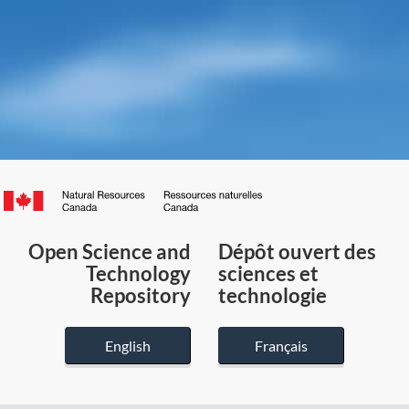
Canada.ca
/
Gouvernement
Open Science and
Dépôt ouvert des
du
Technology
sciences et
Canada
Repository
technologie
English
Français