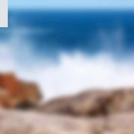
/
Symbole
du
gouvernement
du
Canada