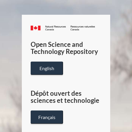
Canada.ca
/
Gouverneme
Open Science and
du
Technology Repository
Canada
English
Dépôt ouvert des
sciences et technologie
Français