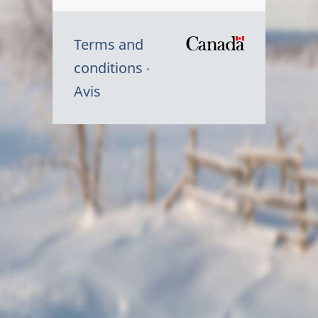
Terms and
/
conditions
Symbole
Avis
du
gouvernem
du
Canada