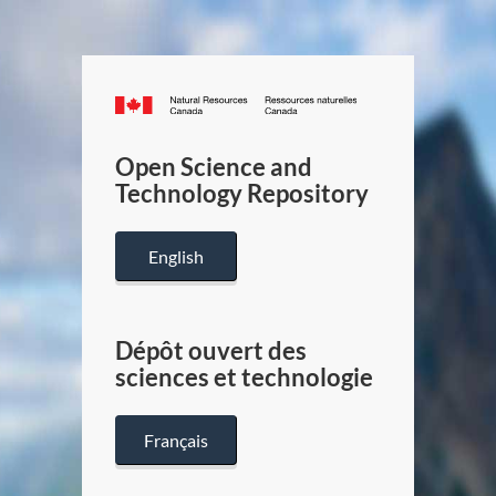
Canada.ca
/
Gouverneme
Open Science and
du
Technology Repository
Canada
English
Dépôt ouvert des
sciences et technologie
Français