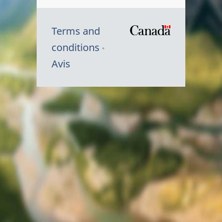
Terms and
/
conditions
Symbole
Avis
du
gouvernem
du
Canada