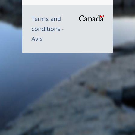
Terms and
/
conditions
Symbole
Avis
du
gouvernem
du
Canada