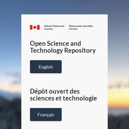
Canada.ca
/
Gouverneme
Open Science and
du
Technology Repository
Canada
English
Dépôt ouvert des
sciences et technologie
Français