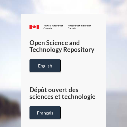
Canada.ca
/
Gouverneme
Open Science and
du
Technology Repository
Canada
English
Dépôt ouvert des
sciences et technologie
Français