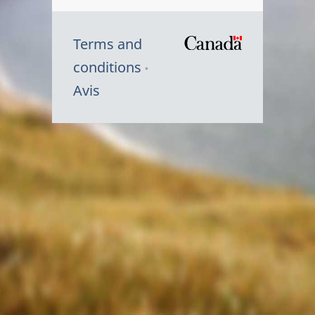
Terms and
/
conditions
Symbole
Avis
du
gouvernem
du
Canada