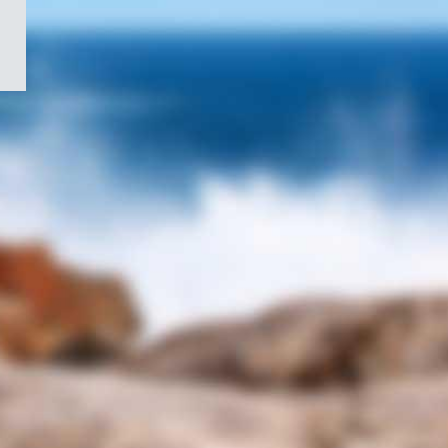
/
Symbole
du
gouvernement
du
Canada