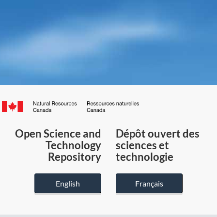
Canada.ca
/
Gouvernement
Open Science and
Dépôt ouvert des
du
Technology
sciences et
Canada
Repository
technologie
English
Français