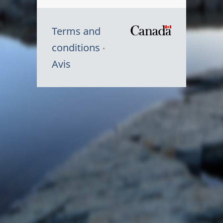
Terms and
/
conditions
Symbole
Avis
du
gouvernem
du
Canada