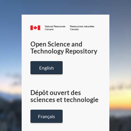
Canada.ca
/
Gouverneme
Open Science and
du
Technology Repository
Canada
English
Dépôt ouvert des
sciences et technologie
Français