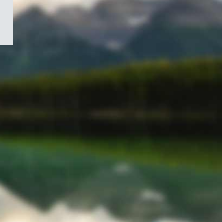
/
Symbole
du
gouvernement
du
Canada