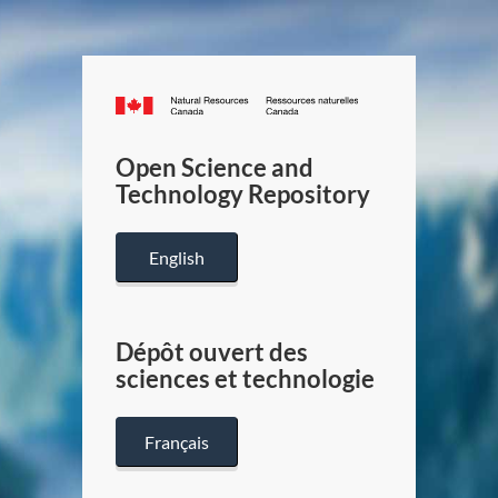
Canada.ca
/
Gouverneme
Open Science and
du
Technology Repository
Canada
English
Dépôt ouvert des
sciences et technologie
Français