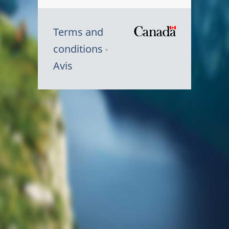
Terms and
/
conditions
Symbole
Avis
du
gouvernem
du
Canada