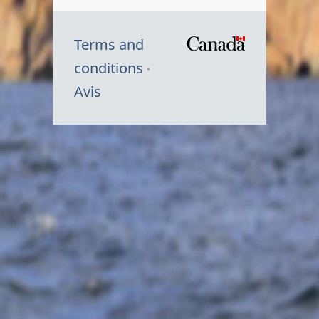
Terms and
/
conditions
Symbole
Avis
du
gouvernem
du
Canada