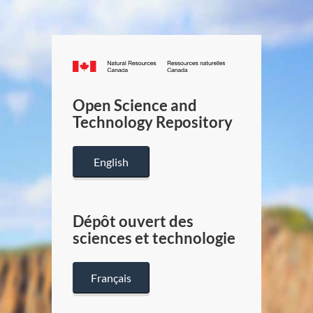
Canada.ca
/
Gouverneme
Open Science and
du
Technology Repository
Canada
English
Dépôt ouvert des
sciences et technologie
Français