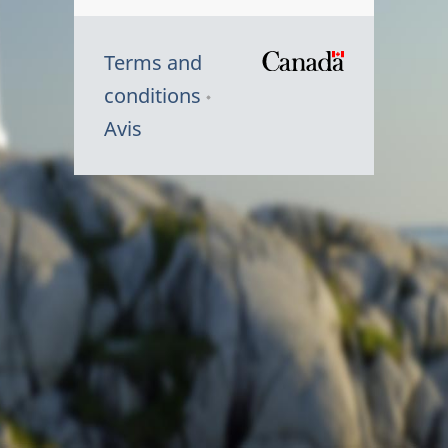
Terms and
/
conditions
Symbole
Avis
du
gouvernem
du
Canada