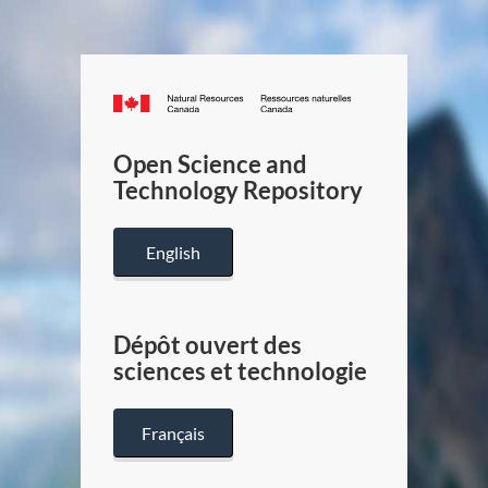
Canada.ca
/
Gouverneme
Open Science and
du
Technology Repository
Canada
English
Dépôt ouvert des
sciences et technologie
Français