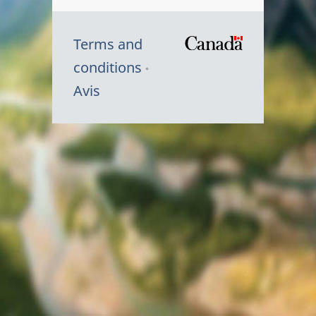
Terms and
/
conditions
Symbole
Avis
du
gouvernem
du
Canada