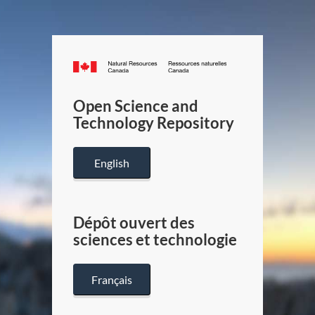
Canada.ca
/
Gouverneme
Open Science and
du
Technology Repository
Canada
English
Dépôt ouvert des
sciences et technologie
Français