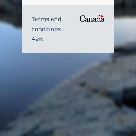
Terms and
/
conditions
Symbole
Avis
du
gouvernem
du
Canada