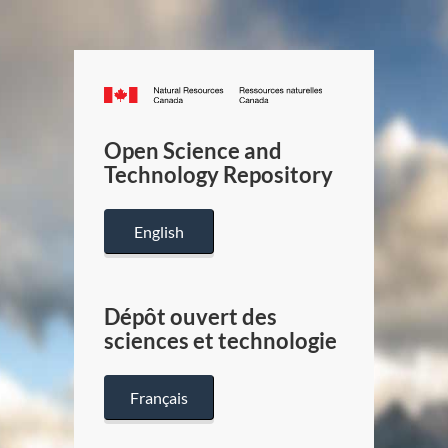
Canada.ca
/
Gouverneme
Open Science and
du
Technology Repository
Canada
English
Dépôt ouvert des
sciences et technologie
Français