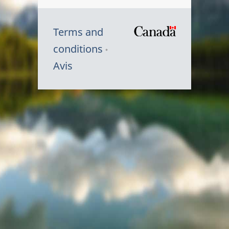
Terms and
/
conditions
Symbole
Avis
du
gouvernem
du
Canada