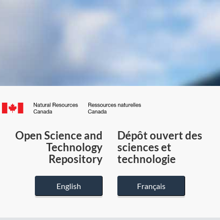
Canada.ca
/
Gouvernement
Open Science and
Dépôt ouvert des
du
Technology
sciences et
Canada
Repository
technologie
English
Français