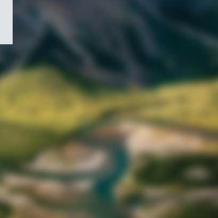
/
Symbole
du
gouvernement
du
Canada