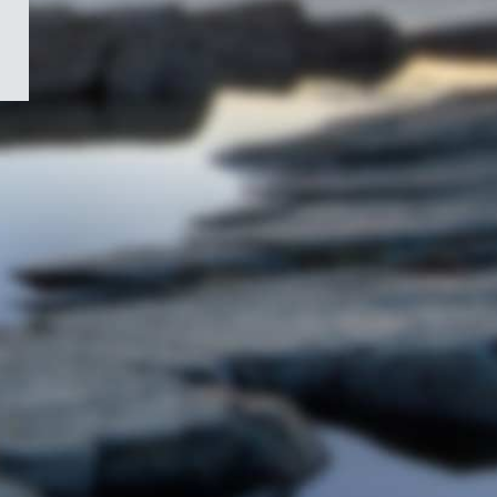
/
Symbole
du
gouvernement
du
Canada