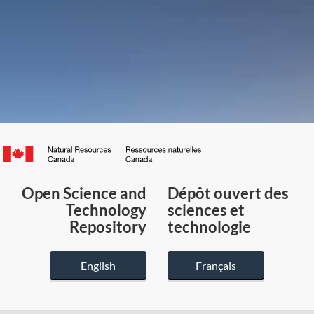
Canada.ca
/
Gouvernement
Open Science and
Dépôt ouvert des
du
Technology
sciences et
Canada
Repository
technologie
English
Français