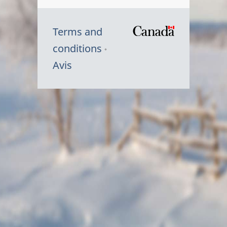
Terms and
/
conditions
Symbole
Avis
du
gouvernem
du
Canada