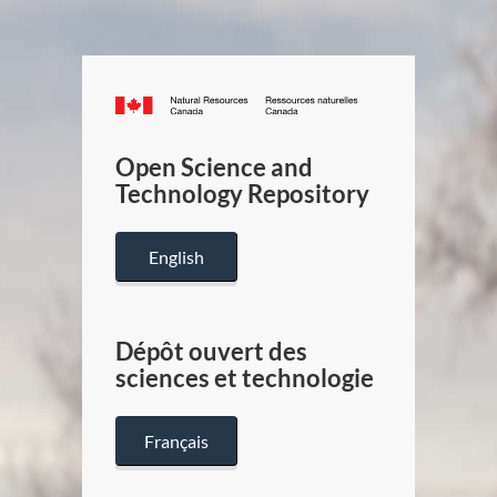
Canada.ca
/
Gouverneme
Open Science and
du
Technology Repository
Canada
English
Dépôt ouvert des
sciences et technologie
Français