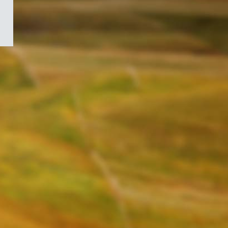
/
Symbole
du
gouvernement
du
Canada