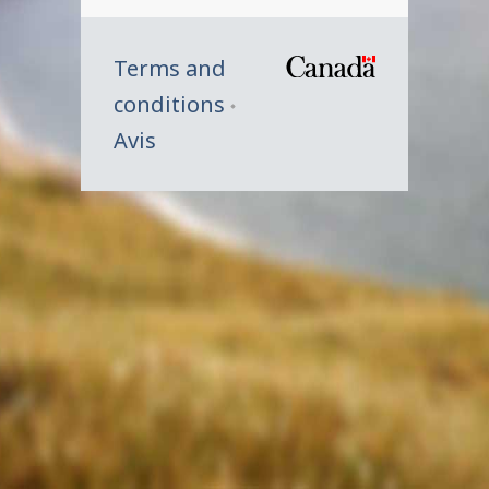
Terms and
/
conditions
Symbole
Avis
du
gouverne
du
Canada