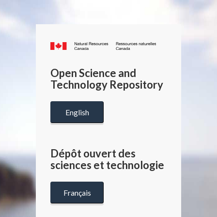
Canada.ca
/
Gouverneme
Open Science and
du
Technology Repository
Canada
English
Dépôt ouvert des
sciences et technologie
Français