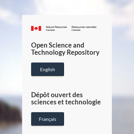
Canada.ca
/
Gouverneme
Open Science and
du
Technology Repository
Canada
English
Dépôt ouvert des
sciences et technologie
Français