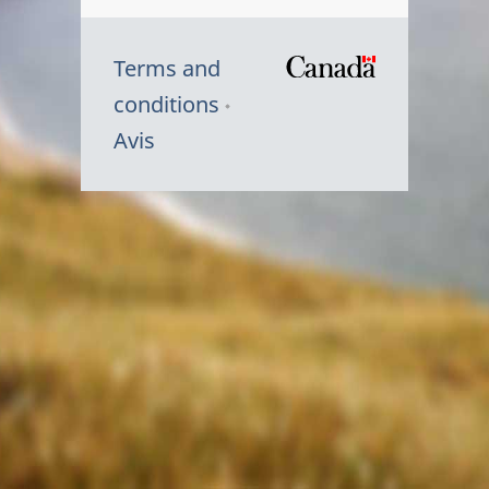
Terms and
/
conditions
Symbole
Avis
du
gouvernem
du
Canada